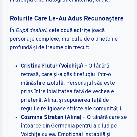
în atenția cinematografiei internaționale.
Rolurile Care Le-Au Adus Recunoaștere
În
După dealuri
, cele două actrițe joacă
personaje complexe, marcate de o prietenie
profundă și de traume din trecut:
Cristina Flutur (Voichița)
– O tânără
retrasă, care și-a găsit refugiul într-o
mănăstire izolată. Personajul său este
prins între loialitatea față de vechea ei
prietenă, Alina, și supunerea față de
regulile religioase stricte ale comunității.
Cosmina Stratan (Alina)
– O tânără care se
întoarce din Germania pentru a o lua pe
Voichița cu ea. Emoțional instabilă și