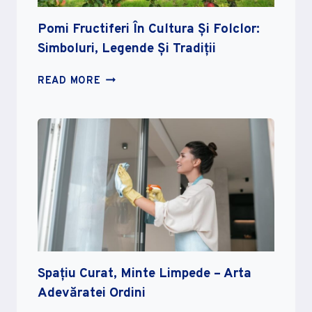
Pomi Fructiferi În Cultura Și Folclor:
Simboluri, Legende Și Tradiții
POMI
READ MORE
FRUCTIFERI
ÎN
CULTURA
ȘI
FOLCLOR:
SIMBOLURI,
LEGENDE
ȘI
TRADIȚII
Spațiu Curat, Minte Limpede – Arta
Adevăratei Ordini