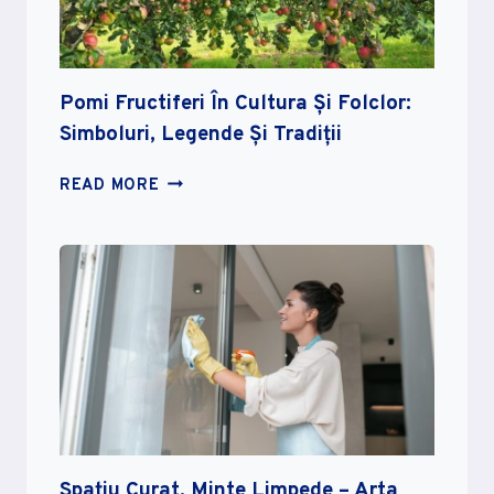
Pomi Fructiferi În Cultura Și Folclor:
Simboluri, Legende Și Tradiții
POMI
READ MORE
FRUCTIFERI
ÎN
CULTURA
ȘI
FOLCLOR:
SIMBOLURI,
LEGENDE
ȘI
TRADIȚII
Spațiu Curat, Minte Limpede – Arta