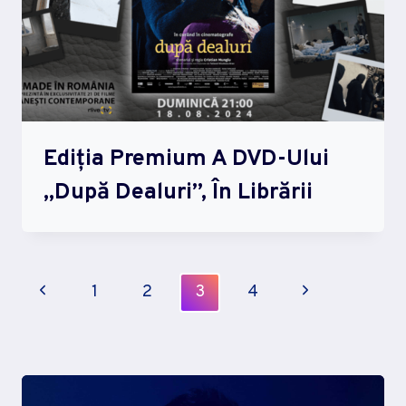
Ediția Premium A DVD-Ului
„După Dealuri”, În Librării
Page
Previous
Next
1
2
3
4
Navigation
Page
Page