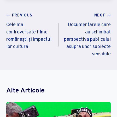
Navigare
PREVIOUS
NEXT
În
Cele mai
Documentarele care
controversate filme
au schimbat
Articole
românești și impactul
perspectiva publicului
lor cultural
asupra unor subiecte
sensibile
Alte Articole