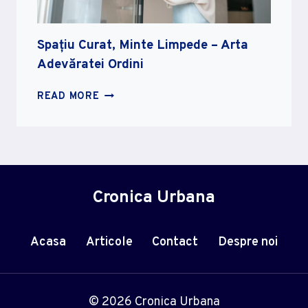
Spațiu Curat, Minte Limpede – Arta
Adevăratei Ordini
SPAȚIU
READ MORE
CURAT,
MINTE
LIMPEDE
–
ARTA
ADEVĂRATEI
Cronica Urbana
ORDINI
Acasa
Articole
Contact
Despre noi
© 2026 Cronica Urbana