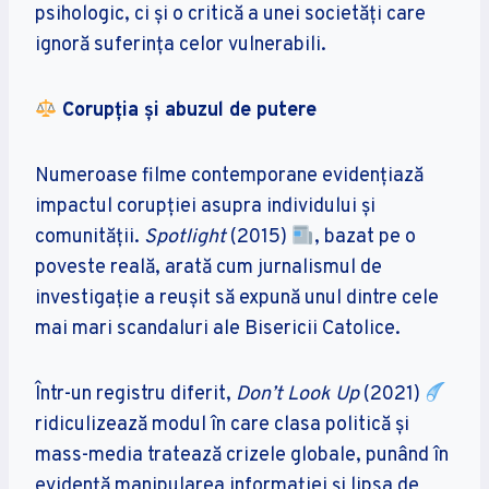
psihologic, ci și o critică a unei societăți care
ignoră suferința celor vulnerabili.
Corupția și abuzul de putere
Numeroase filme contemporane evidențiază
impactul corupției asupra individului și
comunității.
Spotlight
(2015)
, bazat pe o
poveste reală, arată cum jurnalismul de
investigație a reușit să expună unul dintre cele
mai mari scandaluri ale Bisericii Catolice.
Într-un registru diferit,
Don’t Look Up
(2021)
ridiculizează modul în care clasa politică și
mass-media tratează crizele globale, punând în
evidență manipularea informației și lipsa de