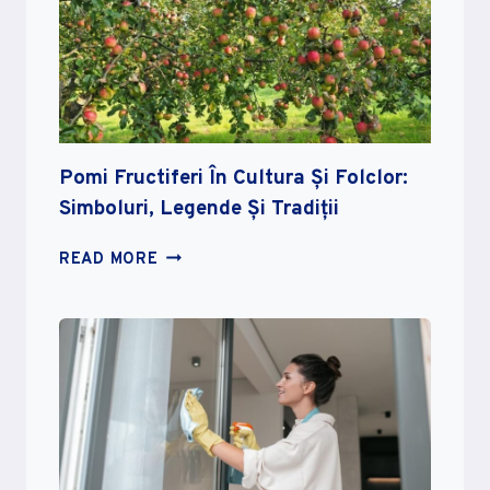
Pomi Fructiferi În Cultura Și Folclor:
Simboluri, Legende Și Tradiții
POMI
READ MORE
FRUCTIFERI
ÎN
CULTURA
ȘI
FOLCLOR:
SIMBOLURI,
LEGENDE
ȘI
TRADIȚII