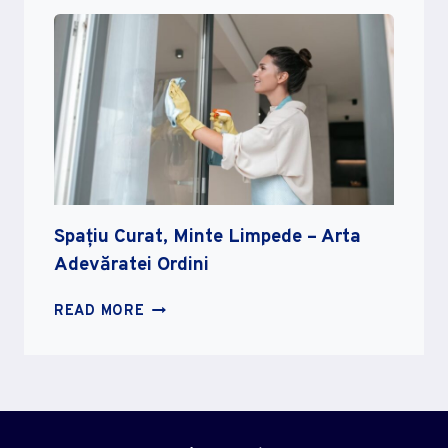
ÎN
CULTURA
ȘI
FOLCLOR:
SIMBOLURI,
LEGENDE
ȘI
TRADIȚII
Spațiu Curat, Minte Limpede – Arta
Adevăratei Ordini
SPAȚIU
READ MORE
CURAT,
MINTE
LIMPEDE
–
ARTA
ADEVĂRATEI