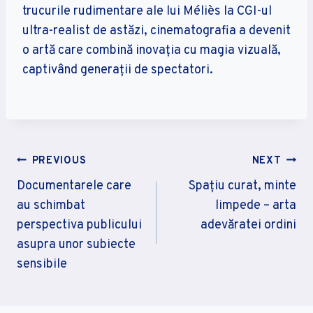
trucurile rudimentare ale lui Méliès la CGI-ul
ultra-realist de astăzi, cinematografia a devenit
o artă care combină inovația cu magia vizuală,
captivând generații de spectatori.
Navigare
PREVIOUS
NEXT
În
Documentarele care
Spațiu curat, minte
au schimbat
limpede – arta
Articole
perspectiva publicului
adevăratei ordini
asupra unor subiecte
sensibile