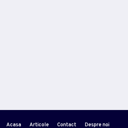
Documentarele Care Au
Schimbat Perspectiva Publicului
Asupra Unor Subiecte Sensibile
Acasa
Articole
Contact
Despre noi