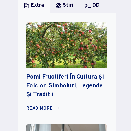
Extra
Stiri
DD
Pomi Fructiferi În Cultura Și
Folclor: Simboluri, Legende
Și Tradiții
POMI
READ MORE
FRUCTIFERI
ÎN
CULTURA