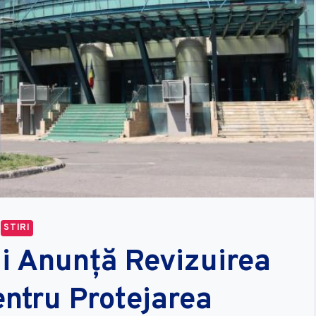
STIRI
ii Anunță Revizuirea
entru Protejarea