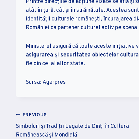
Printre direcțiile de acțiune vizate se află și
atât în țară, cât și în străinătate. Acestea s
identității culturale românești, încurajarea di
României ca partener cultural activ pe scena 
Ministerul asigură că toate aceste inițiative
asigurarea și securitatea obiectelor cultur
fie din cel al altor state.
Sursa: Agerpres
Navigare
PREVIOUS
Simboluri și Tradiții Legate de Dinți în Cultura
În
Românească și Mondială