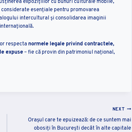
 susținerea expozițiilor cu bunuri culturale mobile,
unt considerate esențiale pentru promovarea
alogului intercultural și consolidarea imaginii
internațională.
 vor respecta
normele legale privind contractele,
ale expuse
– fie că provin din patrimoniul național,
NEXT
Orașul care te epuizează: de ce suntem mai
obosiți în București decât în alte capitale