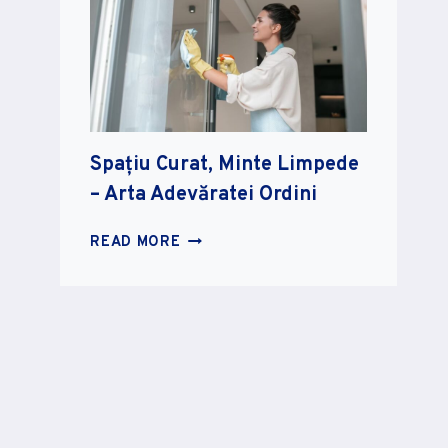
ȘI
FOLCLOR:
SIMBOLURI,
LEGENDE
ȘI
TRADIȚII
Spațiu Curat, Minte Limpede
– Arta Adevăratei Ordini
SPAȚIU
READ MORE
CURAT,
MINTE
LIMPEDE
–
ARTA
ADEVĂRATEI
ORDINI